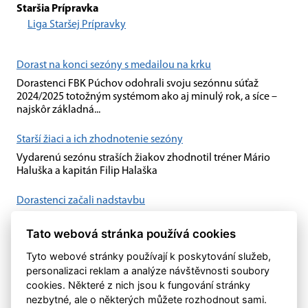
Staršia Prípravka
Liga Staršej Prípravky
Dorast na konci sezóny s medailou na krku
Dorastenci FBK Púchov odohrali svoju sezónnu súťaž
2024/2025 totožným systémom ako aj minulý rok, a síce –
najskôr základná...
Starší žiaci a ich zhodnotenie sezóny
Vydarenú sezónu straších žiakov zhodnotil tréner Mário
Haluška a kapitán Filip Halaška
Dorastenci začali nadstavbu
Dorastenci začali nadstavbu svojej súťaže až v druhom kole.
Tato webová stránka používá cookies
Na ihrisku Močenka sa stretli najskôr s "B" výberom Dubnice
nad Váhom, hneď v...
Tyto webové stránky používají k poskytování služeb,
personalizaci reklam a analýze návštěvnosti soubory
cookies. Některé z nich jsou k fungování stránky
nezbytné, ale o některých můžete rozhodnout sami.