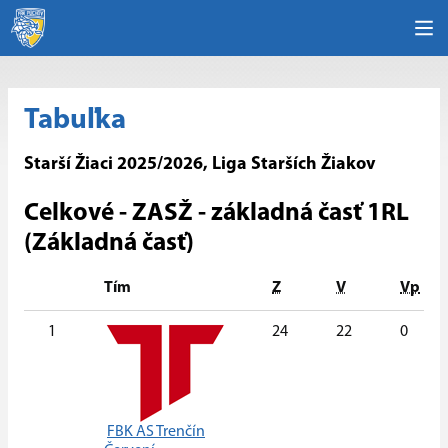
Tabuľka
Starší Žiaci 2025/2026, Liga Starších Žiakov
Celkové - ZASŽ - základná časť 1RL
(Základná časť)
Tím
Z
V
Vp
1
24
22
0
FBK AS Trenčín