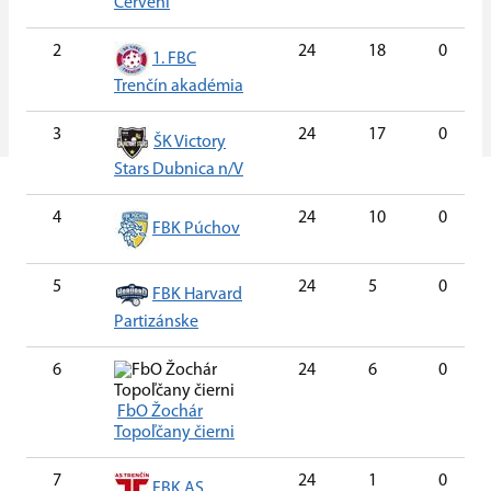
Červení
2
24
18
0
1. FBC
Trenčín akadémia
3
24
17
0
ŠK Victory
Stars Dubnica n/V
4
24
10
0
FBK Púchov
5
24
5
0
FBK Harvard
Partizánske
6
24
6
0
FbO Žochár
Topoľčany čierni
7
24
1
0
FBK AS