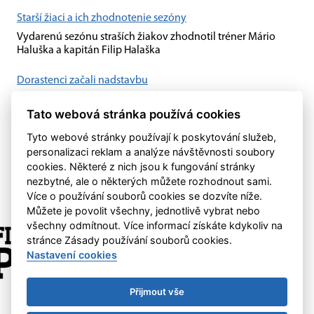
Starší žiaci a ich zhodnotenie sezóny
Vydarenú sezónu straších žiakov zhodnotil tréner Mário
Haluška a kapitán Filip Halaška
Dorastenci začali nadstavbu
Dorastenci začali nadstavbu svojej súťaže až v druhom kole.
Tato webová stránka používá cookies
Na ihrisku Močenka sa stretli najskôr s "B" výberom Dubnice
nad Váhom, hneď v...
Tyto webové stránky používají k poskytování služeb,
personalizaci reklam a analýze návštěvnosti soubory
cookies. Některé z nich jsou k fungování stránky
nezbytné, ale o některých můžete rozhodnout sami.
Více o používání souborů cookies se dozvíte níže.
Můžete je povolit všechny, jednotlivě vybrat nebo
všechny odmítnout. Více informací získáte kdykoliv na
stránce Zásady používání souborů cookies.
Nastavení cookies
Přijmout vše