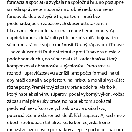
formácia si spočiatku zvykala na spoločnú hru, no postupne
si našla správne tempo a až na drobné nedorozumenia
fungovala dobre. Zvyšné trojice tvorili hráči bez
predchádzajúcich zápasových skúseností, takže ich
hlavným cieľom bolo nazbierať cenné herné minúty. Aj
napriek tomu sa dokázali rýchlo prispôsobiť a bojovali so
súperom v rámci svojich možností. Druhý zápas proti Trnave
– nové skúsenosti Druhé stretnutie proti Trnave sa nieslo v
podobnom duchu, no súper mal užší káder hráčov, ktorý
kompenzoval obratnosťou a rýchlosťou. Preto sme sa
rozhodli upraviť zostavu a znížili sme počet formácií na tri,
aby hráči dostali viac priestoru na ihrisku a mohli si vyskúšať
rôzne posty. Premiérový zápas v bráne odohral Marko K.,
ktorý napriek silnému súperovi podal výborný výkon. Počas
zápasu mal plné ruky práce, no napriek tomu dokázal
predviesť niekoľko skvelých zákrokov a ukázal svoj
potenciál. Cenné skúsenosti do ďalších zápasov Aj keď sme v
oboch stretnutiach ťahali za kratší koniec, získali sme
množstvo užitočných poznatkov a lepšie pochopili, na čom