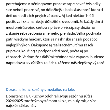
potrebujeme v tréningovom procese zapracovať. Výsledky
síce neboli priaznivé, no dôležitejšia bola skúsenosť, ktorú si
deti odniesli z ich prvých zápasov. Aj keď niektorí hráči
pociťovali sklamanie, je dôležité si uvedomiť, že každý tím si
musí prejsť svojou cestou a práve prvé zápasy slúžia na
získanie sebavedomia a herného prehľadu. Veľká pochvala
patrí všetkým hráčom, ktorí sa na ihrisku snažili podať čo
najlepší výkon. Ďakujeme aj realizačnému tímu za ich
prípravu, koučing a podporu detí pred, počas aj po
zápasoch. Veríme, že s ďalšími tréningami a zápasmi budeme
napredovať a v ďalších kolách ukážeme náš zlepšený výkon!
Dorast na konci sezóny s medailou na krku
Dorastenci FBK Púchov odohrali svoju sezónnu súťaž
2024/2025 totožným systémom ako aj minulý rok, a síce –
najskôr základná...