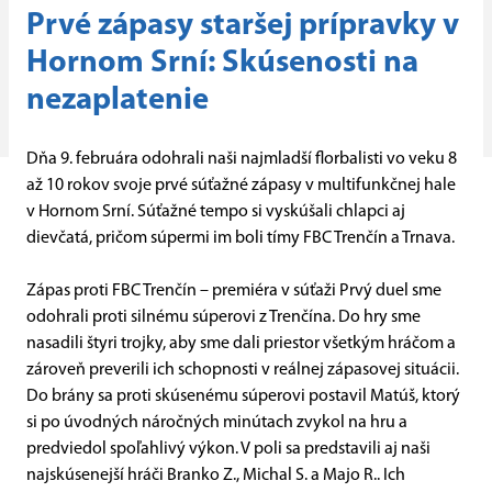
Prvé zápasy staršej prípravky v
Hornom Srní: Skúsenosti na
nezaplatenie
Dňa 9. februára odohrali naši najmladší florbalisti vo veku 8
až 10 rokov svoje prvé súťažné zápasy v multifunkčnej hale
v Hornom Srní. Súťažné tempo si vyskúšali chlapci aj
dievčatá, pričom súpermi im boli tímy FBC Trenčín a Trnava.
Zápas proti FBC Trenčín – premiéra v súťaži Prvý duel sme
odohrali proti silnému súperovi z Trenčína. Do hry sme
nasadili štyri trojky, aby sme dali priestor všetkým hráčom a
zároveň preverili ich schopnosti v reálnej zápasovej situácii.
Do brány sa proti skúsenému súperovi postavil Matúš, ktorý
si po úvodných náročných minútach zvykol na hru a
predviedol spoľahlivý výkon. V poli sa predstavili aj naši
najskúsenejší hráči Branko Z., Michal S. a Majo R.. Ich