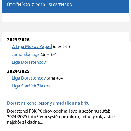
ÚTOČNÍK
20. 7. 2010
SLOVENSKÁ
2025/2026
2. Liga Mužov Západ
(dres #84)
Juniorská Liga
(dres #84)
Liga Dorastencov
2024/2025
Liga Dorastencov
(dres #84)
Liga Starších Žiakov
Dorast na konci sezóny s medailou na krku
Dorastenci FBK Púchov odohrali svoju sezónnu súťaž
2024/2025 totožným systémom ako aj minulý rok, a síce –
najskôr základná...