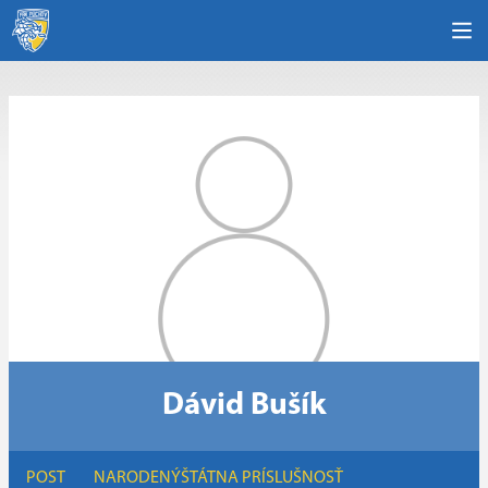
Dávid Bušík
POST
NARODENÝ
ŠTÁTNA PRÍSLUŠNOSŤ