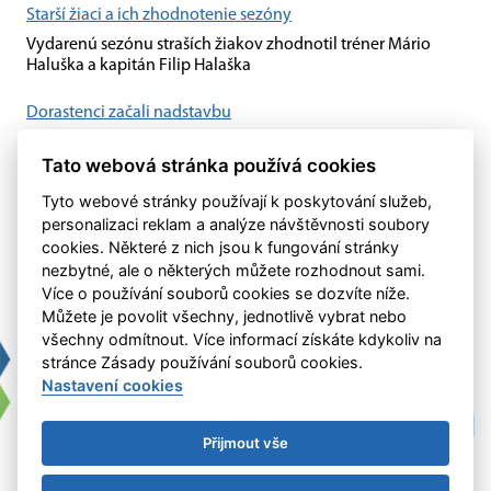
Starší žiaci a ich zhodnotenie sezóny
Vydarenú sezónu straších žiakov zhodnotil tréner Mário
Haluška a kapitán Filip Halaška
Dorastenci začali nadstavbu
Dorastenci začali nadstavbu svojej súťaže až v druhom kole.
Na ihrisku Močenka sa stretli najskôr s "B" výberom Dubnice
Tato webová stránka používá cookies
nad Váhom, hneď v...
Tyto webové stránky používají k poskytování služeb,
personalizaci reklam a analýze návštěvnosti soubory
cookies. Některé z nich jsou k fungování stránky
nezbytné, ale o některých můžete rozhodnout sami.
Více o používání souborů cookies se dozvíte níže.
Můžete je povolit všechny, jednotlivě vybrat nebo
všechny odmítnout. Více informací získáte kdykoliv na
stránce Zásady používání souborů cookies.
Nastavení cookies
Přijmout vše